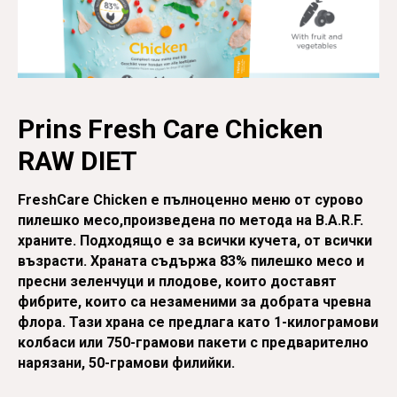
Prins Fresh Care Chicken
RAW DIET
FreshCare Chicken е пълноценно меню от сурово
пилешко месо,произведена по метода на B.A.R.F.
храните. Подходящо е за всички кучета, от всички
възрасти. Храната съдържа 83% пилешко месо и
пресни зеленчуци и плодове, които доставят
фибрите, които са незаменими за добрата чревна
флора. Тази храна се предлага като 1-килограмови
колбаси или 750-грамови пакети с предварително
нарязани, 50-грамови филийки.