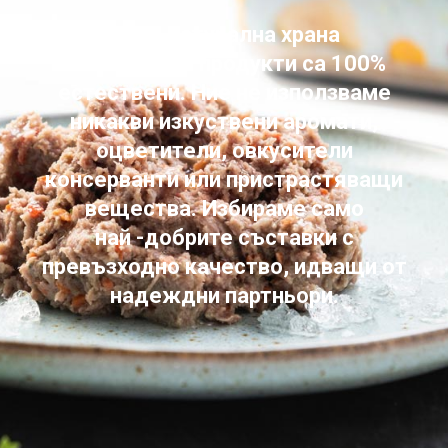
100% натурална храна
Всички наши продукти са 100%
естествени. Ние не използваме
никакви изкуствени аромати,
оцветители, овкусители
консерванти или пристрастяващи
вещества. Избираме само
най -добрите съставки с
превъзходно качество, идващи от
надеждни партньори.