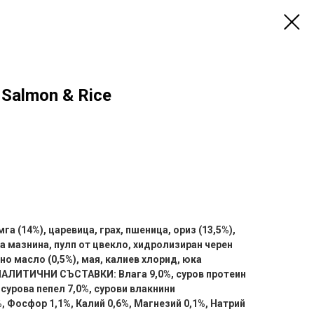
n Salmon & Rice
а (14%), царевица, грах, пшеница, ориз (13,5%),
 мазнина, пулп от цвекло, хидролизиран черен
но масло (0,5%), мая, калиев хлорид, юка
АНАЛИТИЧНИ СЪСТАВКИ: Влага 9,0%, суров протеин
 сурова пепел 7,0%, сурови влакнини
 Фосфор 1,1%, Калий 0,6%, Магнезий 0,1%, Натрий