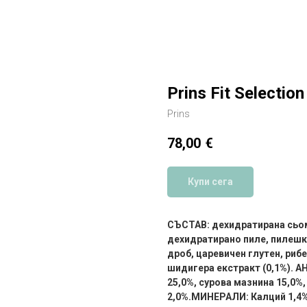
Prins Fit Selectio
Prins
78,00
€
Купи сега
СЪСТАВ: дехидратирана сьомг
дехидратирано пиле, пилешка
дроб, царевичен глутен, рибе
шидигера екстракт (0,1%). 
25,0%, сурова мазнина 15,0%,
2,0%.МИНЕРАЛИ: Калций 1,4%,