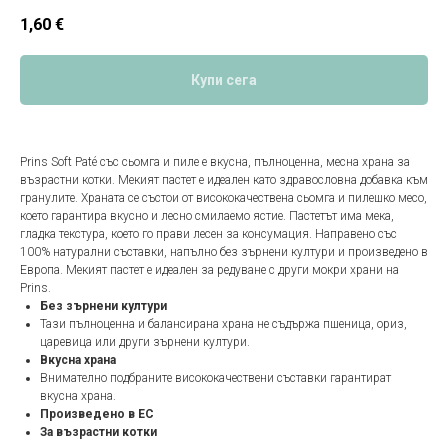
1,60
€
Купи сега
Prins Soft Paté със сьомга и пиле е вкусна, пълноценна, месна храна за
възрастни котки. Мекият пастет е идеален като здравословна добавка към
гранулите. Храната се състои от висококачествена сьомга и пилешко месо,
което гарантира вкусно и лесно смилаемо ястие. Пастетът има мека,
гладка текстура, което го прави лесен за консумация. Направено със
100% натурални съставки, напълно без зърнени култури и произведено в
Европа. Мекият пастет е идеален за редуване с други мокри храни на
Prins.
Без зърнени култури
Тази пълноценна и балансирана храна не съдържа пшеница, ориз,
царевица или други зърнени култури.
Вкусна храна
Внимателно подбраните висококачествени съставки гарантират
вкусна храна.
Произведено в ЕС
За възрастни котки