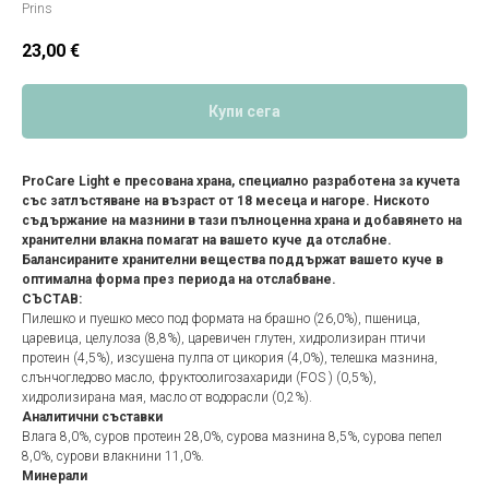
Prins
23,00
€
Купи сега
ProCare Light е пресована храна, специално разработена за кучета
със затлъстяване на възраст от 18 месеца и нагоре. Ниското
съдържание на мазнини в тази пълноценна храна и добавянето на
хранителни влакна помагат на вашето куче да отслабне.
Балансираните хранителни вещества поддържат вашето куче в
оптимална форма през периода на отслабване.
СЪСТАВ:
Пилешко и пуешко месо под формата на брашно (26,0%), пшеница,
царевица, целулоза (8,8%), царевичен глутен, хидролизиран птичи
протеин (4,5%), изсушена пулпа от цикория (4,0%), телешка мазнина,
слънчогледово масло, фруктоолигозахариди (FOS ) (0,5%),
хидролизирана мая, масло от водорасли (0,2%).
Аналитични съставки
Влага 8,0%, суров протеин 28,0%, сурова мазнина 8,5%, сурова пепел
8,0%, сурови влакнини 11,0%.
Минерали