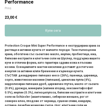
Performance
Prins
23,00
€
Купи сега
Protection Croque Mini Super Performance е екструдирана храна за
растящи и активни кучета от малките породи. Тази пълноценна
храна, обогатена със сьомгово масло, инулин, пробиотици, юка,
билкови екстракти и клетъчни соли на Шуслер, поддържа вашето
куче в отлична форма, като гарантира здрава кожа и лъскава
козина. Есенциалните мастни киселини доставят достатъчно
енергия за активни и/или бременни и кърмещи кучета.
СЪСТАВ: дехидрирано пилешко месо (26%), пшеница, царевица,
сорго, животински мазнини (пилешки), цвеклова пулпа (4%),
хидролизиран пилешки дроб, царевичен глутен, масло от сьомга
(0.6%), дрожди, минерали (калиев хлорид, хексаметафосфат
0.5%), инулин (0.3%), лигноцелулоза, билкови екстракти и клетъчни
соли на Schüssler (акантопанакс, сибирски женшен, рог от
северен елен, плодове от черница, сушени сливи, книдиум,
острица, лечебна момкова сълза, глог, клетъчни соли на