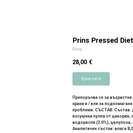
Prins Pressed Diet
Prins
28,00
€
Купи сега
Препоръчва се за възрастни
храни и / или за подпомаган
проблеми. СЪСТАВ: Състав: д
изсушена пулпа от цикория,
водорасли (2.0%), целулоза,
Аналитичен състав: влага 8,0