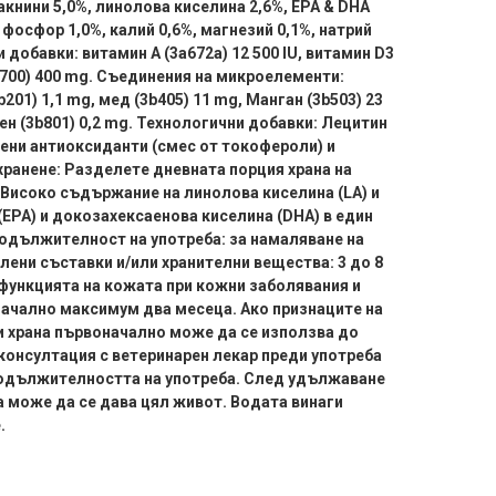
акнини 5,0%, линолова киселина 2,6%, EPA & DHA
 фосфор 1,0%, калий 0,6%, магнезий 0,1%, натрий
 добавки: витамин A (3a672a) 12 500 IU, витамин D3
3a700) 400 mg. Съединения на микроелементи:
b201) 1,1 mg, мед (3b405) 11 mg, Манган (3b503) 23
лен (3b801) 0,2 mg. Технологични добавки: Лецитин
вени антиоксиданти (смес от токофероли) и
хранене: Разделете дневната порция храна на
 Високо съдържание на линолова киселина (LA) и
EPA) и докозахексаенова киселина (DHA) в един
одължителност на употреба: за намаляване на
ени съставки и/или хранителни вещества: 3 до 8
функцията на кожата при кожни заболявания и
ачално максимум два месеца. Ако признаците на
и храна първоначално може да се използва до
консултация с ветеринарен лекар преди употреба
родължителността на употреба. След удължаване
та може да се дава цял живот. Водата винаги
.