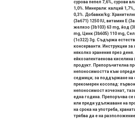
сурова пепел 7,6%, сурови вл
1,0%. Минерали: калций 1,7%,
0,3%. Добавки/kg: Хранителни
(3a671) 1250 IU, витамин E (
желязо (3b103) 63 mg, йод (3
mg, Цинк (3b605) 110 mg, Се
(1c322) 3g. Съдържа естест
консерванти. Инструкции за 
няколко хранения през деня.
ейкозапентаенова киселина (
продукт. Препоръчителна пр
непоносимостта към определ
седмици; за поддържане на 
прекомерен косопад: първон
непоносимост изчезнат, таз
една година. Препоръчва се 
или преди удължаване на п
на срока на употреба, храна
трябва да е на разположение