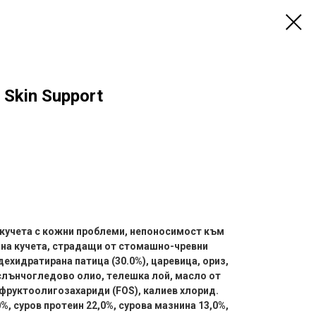
 Skin Support
 кучета с кожни проблеми, непоносимост към
е на кучета, страдащи от стомашно-чревни
ехидратирана патица (30.0%), царевица, ориз,
 слънчогледово олио, телешка лой, масло от
 фруктоолигозахариди (FOS), калиев хлорид.
%, суров протеин 22,0%, сурова мазнина 13,0%,