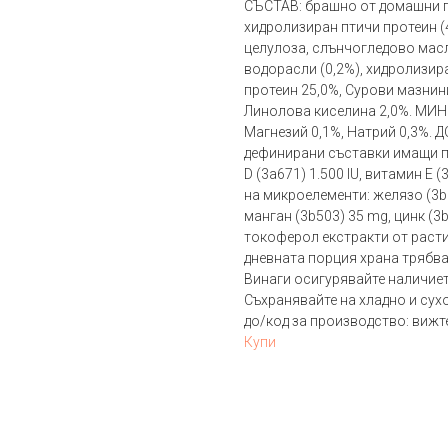
СЪСТАВ: брашно от домашни пт
хидролизиран птичи протеин (4
целулоза, слънчогледово масл
водорасли (0,2%), хидролизи
протеин 25,0%, Сурови мазнини
Линолова киселина 2,0%. МИНЕ
Магнезий 0,1%, Натрий 0,3%. 
дефинирани съставки имащи по
D (3a671) 1.500 IU, витамин E
на микроелементи: желязо (3b1
манган (3b503) 35 mg, цинк (3
токоферол екстракти от растит
дневната порция храна трябва 
Винаги осигурявайте наличиет
Съхранявайте на хладно и сух
до/код за производство: вижт
Купи