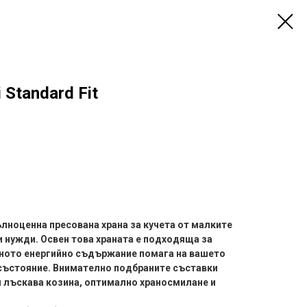
 Standard Fit
пълноценна пресована храна за кучета от малките
и нужди. Освен това храната е подходяща за
аното енергийно съдържание помага на вашето
 състояние. Внимателно подбраните съставки
и лъскава козина, оптимално храносмилане и