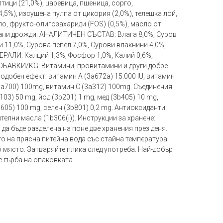
ици (21,0%), царевица, пшеница, сорго,
,5%), изсушена пулпа от цикория (2,0%), телешка лой,
о, фрукто-олигозахариди (FOS) (0,5%), масло от
рани дрожди. АНАЛИТИЧЕН СЪСТАВ: Влага 8,0%, Суров
 11,0%, Сурова пепел 7,0%, Сурови влакнини 4,0%,
РАЛИ: Калций 1,3%, Фосфор 1,0%, Калий 0,6%,
ДОБАВКИ/KG: Витамини, провитамини и други добре
добен ефект: витамин A (3a672a) 15.000 IU, витамин
 (3a700) 100mg, витамин C (3a312) 100mg. Съединения
03) 50 mg, йод (3b201) 1 mg, мед (3b405) 10 mg,
b605) 100 mg, селен (3b801) 0,2 mg. Антиоксиданти:
елни масла (1b306(i)). Инструкции за хранене:
да бъде разделена на поне две хранения през деня.
о на прясна питейна вода със стайна температура.
о място. Затваряйте плика след употреба. Най-добър
е гърба на опаковката.