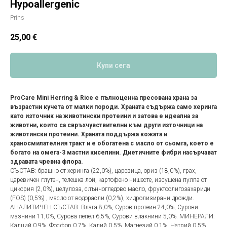
Hypoallergenic
Prins
25,00
€
Купи сега
ProCare Mini Herring & Rice е пълноценна пресована храна за
възрастни кучета от малки породи. Храната съдържа само херинга
като източник на животински протеини и затова е идеална за
животни, които са свръхчувствителни към други източници на
животински протеини. Храната поддържа кожата и
храносмилателния тракт и е обогатена с масло от сьомга, което е
богато на омега-3 мастни киселини. Диетичните фибри насърчават
здравата чревна флора.
СЪСТАВ: брашно от херинга (22,0%), царевица, ориз (18,0%), грах,
царевичен глутен, телешка лой, картофено нишесте, изсушена пулпа от
цикория (2,0%), целулоза, слънчогледово масло, фруктоолигозахариди
(FOS) (0,5%) , масло от водорасли (0,2%), хидролизирани дрожди.
АНАЛИТИЧЕН СЪСТАВ: Влага 8,0%, Суров протеин 24,0%, Сурови
мазнини 11,0%, Сурова пепел 6,5%, Сурови влакнини 5,0%. МИНЕРАЛИ:
Калций 0,9%, Фосфор 0,7%, Калий 0,5%, Магнезий 0,1%, Натрий 0,5%.