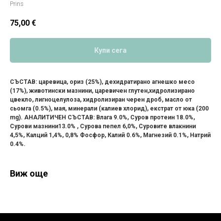
Prins
75,00
€
Купи сега
СЪСТАВ: царевица, ориз (25%), дехидратирано агнешко месо
(17%), животински мазнини, царевичен глутен,хидролизирано
цвекло, лигноцелулоза, хидролизиран черен дроб, масло от
сьомга (0.5%), мая, минерали (калиев хлорид), екстрат от юка (200
mg). АНАЛИТИЧЕН СЪСТАВ: Влага 9.0%, Суров протеин 18.0%,
Сурови мазнини13.0% , Сурова пепел 6,0%, Суровите влакнини
4,5%, Калций 1,4%, 0,8% Фосфор, Калий 0.6%, Магнезий 0.1%, Натрий
0.4%.
Виж още